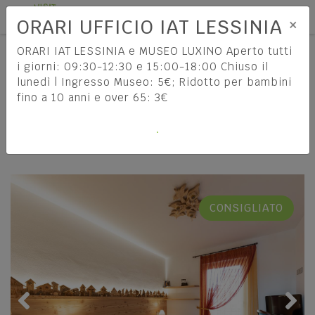
Tog
IT
×
ORARI UFFICIO IAT LESSINIA
HOME
13 COMUNI
ORARI IAT LESSINIA e MUSEO LUXINO Aperto tutti
i giorni: 09:30-12:30 e 15:00-18:00 Chiuso il
13 COMUNI
lunedì | Ingresso Museo: 5€; Ridotto per bambini
fino a 10 anni e over 65: 3€
Come arrivare
COME RAGGIUNGERE LA
LESSINIA
INFORMAZIONI DI VIAGGIO
CONSIGLIATO
La bella Verona
Enogastronomia
ESPLORA LA CITTÀ PATRIMONIO UNESCO
SCOPRI
Cosa vedere e fare