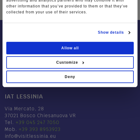
advertising and analytics partners who may combine it with
other information that you’ve provided to them or that they’ve
collected from your use of their services.
Show details
Allow all
Customize
Deny
IAT LESSINIA
Via Mercato, 28
37021 Bosco Chiesanuova VR
Tel.
+39 045 247 7050
Mob.
+39 393 8953923
info@visitlessinia.eu