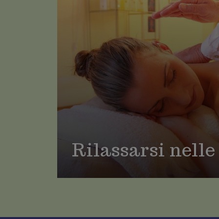
Trekking 
Mountain
Lessinia
Mari, monti, laghi e città d'arte
Esplora il Veneto
A cavallo
LA PRIMA REGIONE TURISTICA IN
Lo sci ed 
ITALIA
Palestre 
Associazi
Ambienta
Rilassarsi nell