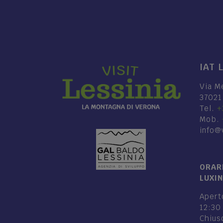
IAT 
Via M
37021
Tel.
+
Mob.
info@v
ORARI
LUXI
Aperto
12:30
Chiuso