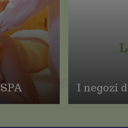
e percorsi
San Mauro di Saline
 Bike
Selva di Progno
 Adventure - Quad
Velo Veronese
 in Lessinia
Salute e 
altri sport invernali
a cielo aperto
oni sportive e Guide
li
e SPA
I negozi 