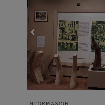
Trekking 
Mountain
Lessinia
Mari, monti, laghi e città d'arte
Esplora il Veneto
A cavallo
LA PRIMA REGIONE TURISTICA IN
Lo sci ed 
ITALIA
Palestre 
Associazi
Ambienta
INFORMAZIONI