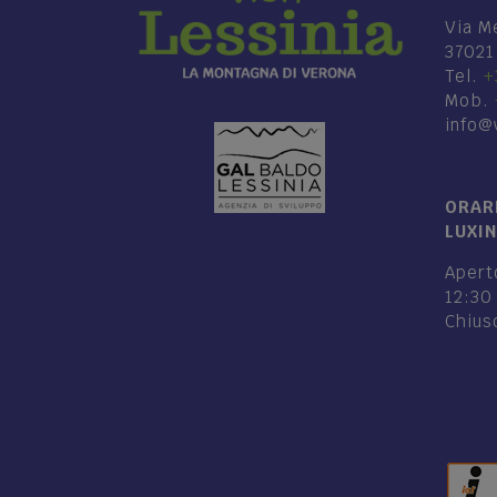
Via M
37021
Tel.
+
Mob.
info@v
ORARI
LUXI
Aperto
12:30
Chiuso