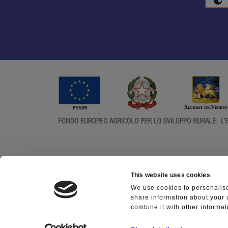
This website uses cookies
We use cookies to personalise
share information about your 
combine it with other informat
CONSORZIO PRO LOC
Made with
in
Wi