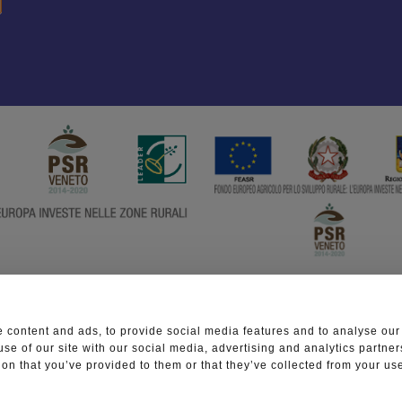
 content and ads, to provide social media features and to analyse our 
use of our site with our social media, advertising and analytics partn
ion that you’ve provided to them or that they’ve collected from your use
O LESSINIA - C.F. 93010310238 - © Copyright 2020 - All r
nTrade