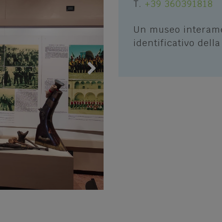
T.
+39 360391818
e percorsi
San Mauro di Saline
 Bike
Un museo interame
Selva di Progno
identificativo della
 Adventure - Quad
Velo Veronese
 in Lessinia
altri sport invernali
a cielo aperto
oni sportive e Guide
li