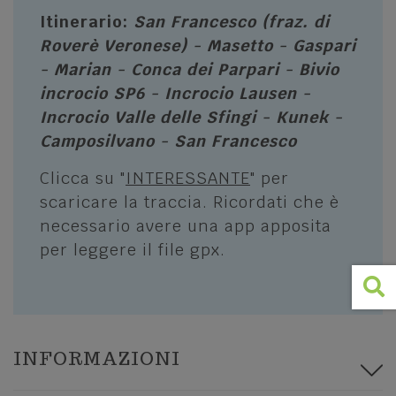
Lessinia: Incanto della Montagna tra
Itinerario:
San Francesco (fraz. di
Cultura, Sport e Sapori
Piazze, Chiese e Simboli religiosi
Roverè Veronese) - Masetto - Gaspari
I COMUNI
SPORT E AVVENTURA
- Marian - Conca dei Parpari - Bivio
incrocio SP6 - Incrocio Lausen -
Grezzana
Trekking e percorsi
Incrocio Valle delle Sfingi - Kunek -
Bosco Chiesanuova
Camposilvano - San Francesco
Mountain Bike
Roverè Veronese
Lessinia Adventure - Quad
Clicca su "
INTERESSANTE
" per
Cerro Veronese
scaricare la traccia. Ricordati che è
A cavallo in Lessinia
necessario avere una app apposita
Sant'Anna d'Alfaedo
Lo sci ed altri sport invernali
per leggere il file gpx.
Erbezzo
Palestre a cielo aperto
San Mauro di Saline
Associazioni sportive e Guide Ambientali
Selva di Progno
INFORMAZIONI
Velo Veronese
ALTRE CURIOSITÀ