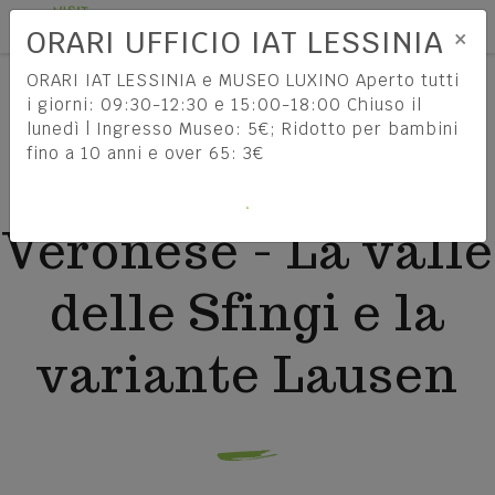
Tog
IT
×
ORARI UFFICIO IAT LESSINIA
HOME
ORARI IAT LESSINIA e MUSEO LUXINO Aperto tutti
ROVERÈ E VELO VERONESE - LA VALLE DELLE SFINGI
i giorni: 09:30-12:30 e 15:00-18:00 Chiuso il
E LA VARIANTE LAUSEN
lunedì | Ingresso Museo: 5€; Ridotto per bambini
fino a 10 anni e over 65: 3€
Come arrivare
Roverè e Velo
COME RAGGIUNGERE LA
Veronese - La valle
LESSINIA
delle Sfingi e la
INFORMAZIONI DI VIAGGIO
La bella Verona
variante Lausen
Enogastronomia
ESPLORA LA CITTÀ PATRIMONIO UNESCO
SCOPRI
Cosa vedere e fare