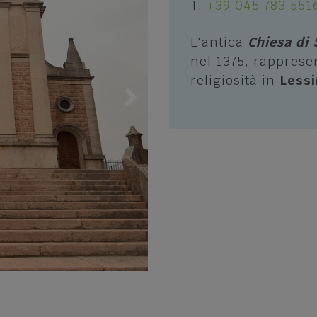
T.
+39 045 783 551
e percorsi
San Mauro di Saline
 Bike
L'antica
Chiesa di 
Selva di Progno
nel 1375, rapprese
 Adventure - Quad
Velo Veronese
religiosità in
Lessi
 in Lessinia
altri sport invernali
a cielo aperto
oni sportive e Guide
li