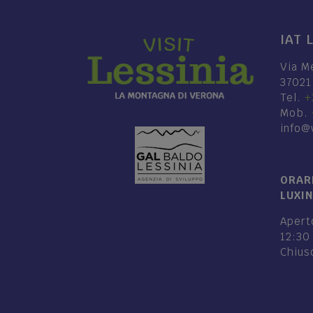
IAT 
Via M
37021
Tel.
+
Mob.
info@v
ORARI
LUXI
Aperto
12:30
Chiuso