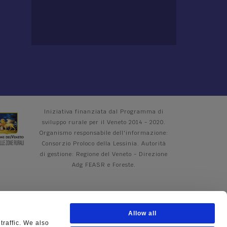
Iniziativa finanziata dal Programma di
sviluppo rurale per il Veneto 2014 - 2020.
Organismo responsabile dell'informazione:
Consorzio Proloco della Lessinia. Autorità
di gestione: Regione del Veneto - Direzione
Adg FEASR e Foreste.
Allow all
traffic. We also