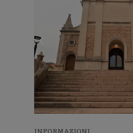
Trekking 
Mountain
Lessinia
Mari, monti, laghi e città d'arte
Esplora il Veneto
A cavallo
LA PRIMA REGIONE TURISTICA IN
Lo sci ed 
ITALIA
Palestre 
Associazi
Ambienta
INFORMAZIONI