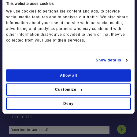
Lessinia: Incanto della Montagna tra
This website uses cookies
Cultura, Sport e Sapori
Piazze, Chiese e Simboli religiosi
We use cookies to personalise content and ads, to provide
social media features and to analyse our traffic. We also share
I COMUNI
SPORT E AVVENTURA
PROGETTO DESTINAZIONE LESSINIA
information about your use of our site with our social media,
advertising and analytics partners who may combine it with
Grezzana
other information that you’ve provided to them or that they’ve
IL PROGETTO
Trekking e percorsi
collected from your use of their services.
Bosco Chiesanuova
CHI SIAMO
Mountain Bike
I PARTNER
Roverè Veronese
Lessinia Adventure - Quad
Show details
ADERENTI / COME ADERIRE
Cerro Veronese
A cavallo in Lessinia
I PROGETTI PARTNER
Allow all
Sant'Anna d'Alfaedo
Lo sci ed altri sport invernali
Customize
Erbezzo
Palestre a cielo aperto
NEWSLETTER
San Mauro di Saline
Deny
Associazioni sportive e Guide Ambientali
Iscriviti alla newsletter per essere sempre
Selva di Progno
informato
Velo Veronese
ALTRE CURIOSITÀ