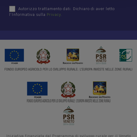
Autorizzo trattamento dati. Dichiaro di aver letto
Le dieci cose da fare in Lessinia
l'Informativa sulla
Privacy
.
Photo Gallery
Video Gallery
Ti racconto la Lessinia
Notizie
Iniziativa finanziata dal Programma di sviluppo rurale per il Veneto