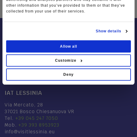
other information that you’ve provided to them or that they’ve
collected from your use of their services.
Show details
Allow all
Customize
Deny
IAT LESSINIA
Via Mercato, 28
37021 Bosco Chiesanuova VR
Tel.
+39 045 247 7050
Mob.
+39 393 8953923
info@visitlessinia.eu