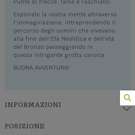
Punte di frecce, lame e raschiatoi.
Lessinia: Incanto della Montagna tra
Cultura, Sport e Sapori
Piazze, Chiese e Simboli religiosi
Esplorate la vostra mente attraverso
I COMUNI
l'immaginazione, intraprendendo il
SPORT E AVVENTURA
percorso degli uomini che vivevano
Grezzana
Trekking e percorsi
alla fine dell'Età Neolitica e dell'età
Bosco Chiesanuova
del Bronzo passeggiando in
Mountain Bike
questa intrigante grotta carsica.
Roverè Veronese
Lessinia Adventure - Quad
BUONA AVVENTURA!
Cerro Veronese
A cavallo in Lessinia
Sant'Anna d'Alfaedo
Lo sci ed altri sport invernali
Erbezzo
Palestre a cielo aperto
San Mauro di Saline
Associazioni sportive e Guide Ambientali
INFORMAZIONI
Selva di Progno
Velo Veronese
POSIZIONE
ALTRE CURIOSITÀ