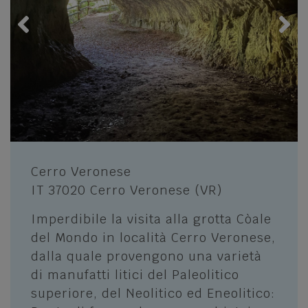
ENOGASTRONOMIA
Piatti e prodotti tipici
Mari, monti, laghi e città d'arte
Le Botteghe dei Sapori
Esplora il Veneto
Ristoranti e pizzerie, malghe e rifugi
LA PRIMA REGIONE TURISTICA IN ITALIA
BENESSERE E SHOPPING
Rilassarsi nelle SPA
Lessinia
Cerro Veronese
I negozi dello shopping
IT 37020 Cerro Veronese (VR)
CONOSCERE LA LESSINIA
STORIA E CULTURA
Imperdibile la visita alla grotta Còale
Parco Naturale Regionale della Lessinia
del Mondo in località Cerro Veronese,
Musei
dalla quale provengono una varietà
I Cimbri
Luxino - Museo Etnografico L'Uomo e
di manufatti litici del Paleolitico
L'Ambiente
La storia della Lessinia
superiore, del Neolitico ed Eneolitico:
Siti culturali