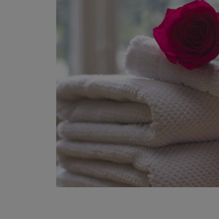
Trekking 
Mountain
Lessinia
Mari, monti, laghi e città d'arte
Esplora il Veneto
A cavallo
LA PRIMA REGIONE TURISTICA IN
Lo sci ed 
ITALIA
Palestre 
Associazi
Ambienta