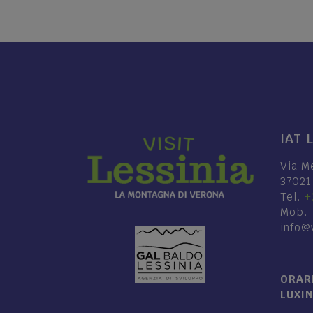
IAT 
Via M
37021
Tel.
+
Mob.
info@v
ORARI
LUXI