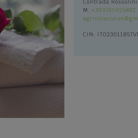
Contrada Rossolini
e percorsi
San Mauro di Saline
M.
+393355925882
 Bike
agricolaconze@gm
Selva di Progno
 Adventure - Quad
Velo Veronese
CIN: IT023011B57
 in Lessinia
altri sport invernali
a cielo aperto
oni sportive e Guide
li