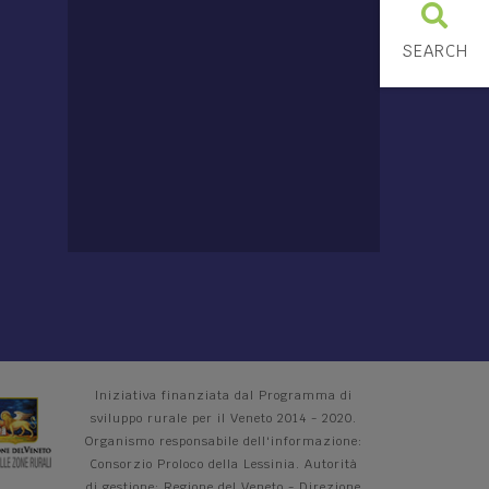
SEARCH
Iniziativa finanziata dal Programma di
sviluppo rurale per il Veneto 2014 - 2020.
Organismo responsabile dell'informazione:
Consorzio Proloco della Lessinia. Autorità
di gestione: Regione del Veneto - Direzione