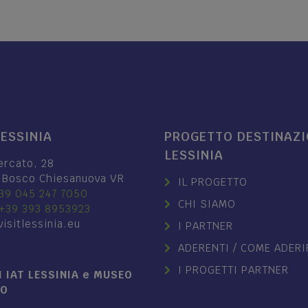
LESSINIA
PROGETTO DESTINAZ
LESSINIA
ercato, 28
 Bosco Chiesanuova VR
IL PROGETTO
39 045 247 7050
CHI SIAMO
+39 393 8953923
isitlessinia.eu
I PARTNER
ADERENTI / COME ADERI
I PROGETTI PARTNER
 IAT LESSINIA e MUSEO
NO