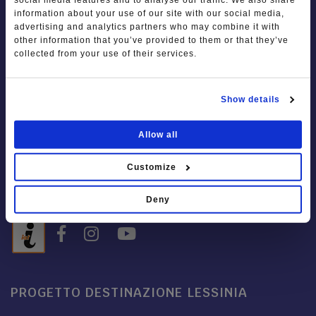
social media features and to analyse our traffic. We also share
Tel.
+39 045 247 7050
information about your use of our site with our social media,
Mob.
+39 393 8953923
advertising and analytics partners who may combine it with
Le dieci cose da fare in Lessinia
other information that you’ve provided to them or that they’ve
info@visitlessinia.eu
collected from your use of their services.
Photo Gallery
Video Gallery
ORARI IAT LESSINIA e MUSEO LUXINO
Show details
Ti racconto la Lessinia
Aperto tutti i giorni: 09:30-12:30 e 15:00-18:00
Notizie
Allow all
Chiuso il lunedì
Customize
Deny
PROGETTO DESTINAZIONE LESSINIA