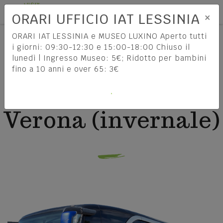
Tog
IT
×
ORARI UFFICIO IAT LESSINIA
HOME
ATV LINEA STALLAVENA - VERONA (INVERNALE)
ORARI IAT LESSINIA e MUSEO LUXINO Aperto tutti
i giorni: 09:30-12:30 e 15:00-18:00 Chiuso il
ATV Linea
lunedì | Ingresso Museo: 5€; Ridotto per bambini
fino a 10 anni e over 65: 3€
Come arrivare
Stallavena -
COME RAGGIUNGERE LA
Verona (invernale)
LESSINIA
INFORMAZIONI DI VIAGGIO
La bella Verona
Enogastronomia
ESPLORA LA CITTÀ PATRIMONIO UNESCO
SCOPRI
Cosa vedere e fare