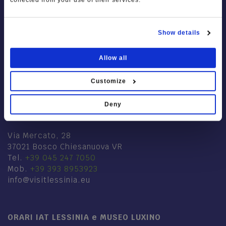
Show details
Allow all
Customize
Deny
IAT LESSINIA
Via Mercato, 28
37021 Bosco Chiesanuova VR
Tel.
+39 045 247 7050
Mob.
+39 393 8953923
info@visitlessinia.eu
ORARI IAT LESSINIA e MUSEO LUXINO