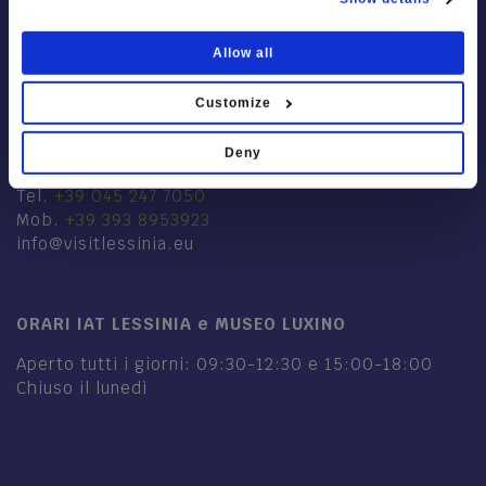
Allow all
IAT LESSINIA
Customize
Via Mercato, 28
Deny
37021 Bosco Chiesanuova VR
Tel.
+39 045 247 7050
Mob.
+39 393 8953923
info@visitlessinia.eu
ORARI IAT LESSINIA e MUSEO LUXINO
Aperto tutti i giorni: 09:30-12:30 e 15:00-18:00
Chiuso il lunedì