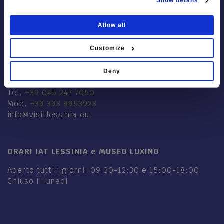
Show details
Allow all
Customize
IAT LESSINIA
Via Mercato, 28
Deny
37021 Bosco Chiesanuova VR
Tel.
+39 045 247 7050
Mob.
+39 393 8953923
info@visitlessinia.eu
ORARI IAT LESSINIA e MUSEO LUXINO
Aperto tutti i giorni: 09:30-12:30 e 15:00-18:00
Chiuso il lunedì