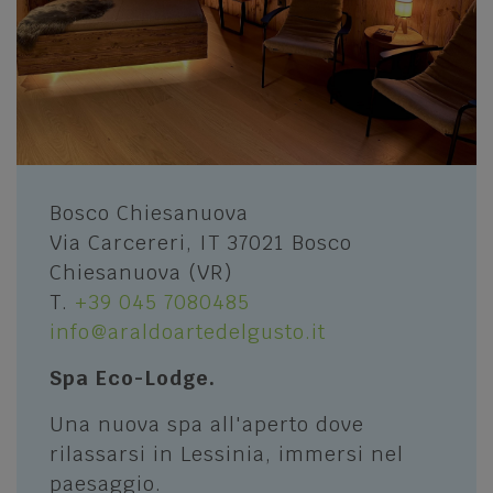
ENOGASTRONOMIA
Piatti e prodotti tipici
Mari, monti, laghi e città d'arte
Le Botteghe dei Sapori
Esplora il Veneto
Ristoranti e pizzerie, malghe e rifugi
LA PRIMA REGIONE TURISTICA IN ITALIA
BENESSERE E SHOPPING
Bosco Chiesanuova
Via Carcereri, IT 37021 Bosco
Rilassarsi nelle SPA
Lessinia
Chiesanuova (VR)
I negozi dello shopping
T.
+39 045 7080485
CONOSCERE LA LESSINIA
info@araldoartedelgusto.it
STORIA E CULTURA
Spa Eco-Lodge.
Parco Naturale Regionale della Lessinia
Musei
I Cimbri
Una nuova spa all'aperto dove
Luxino - Museo Etnografico L'Uomo e
rilassarsi in Lessinia, immersi nel
L'Ambiente
La storia della Lessinia
paesaggio.
Siti culturali