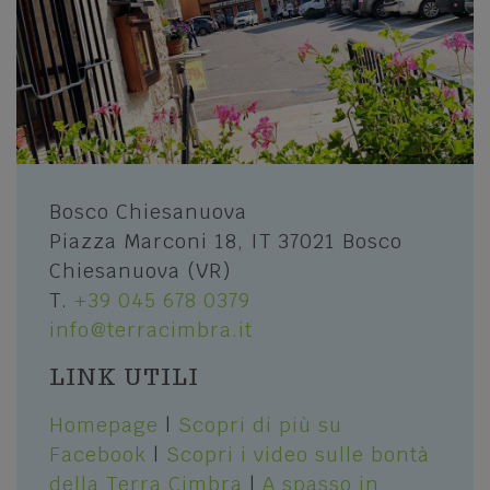
ENOGASTRONOMIA
Piatti e prodotti tipici
Mari, monti, laghi e città d'arte
Le Botteghe dei Sapori
Esplora il Veneto
Ristoranti e pizzerie, malghe e rifugi
LA PRIMA REGIONE TURISTICA IN ITALIA
BENESSERE E SHOPPING
Bosco Chiesanuova
Piazza Marconi 18, IT 37021 Bosco
Rilassarsi nelle SPA
Lessinia
Chiesanuova (VR)
I negozi dello shopping
T.
+39 045 678 0379
CONOSCERE LA LESSINIA
info@terracimbra.it
STORIA E CULTURA
LINK UTILI
Parco Naturale Regionale della Lessinia
Musei
I Cimbri
Homepage
|
Scopri di più su
Luxino - Museo Etnografico L'Uomo e
L'Ambiente
Facebook
|
Scopri i video sulle bontà
La storia della Lessinia
della Terra Cimbra
|
A spasso in
Siti culturali