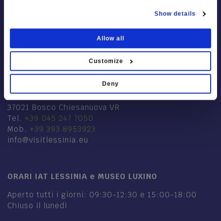
Show details
Allow all
Customize
IAT LESSINIA
Deny
Via Mercato, 28
37021 Bosco Chiesanuova VR
Tel.
+39 045 247 7050
Mob.
+39 393 8953923
info@visitlessinia.eu
ORARI IAT LESSINIA e MUSEO LUXINO
Aperto tutti i giorni: 09:30-12:30 e 15:00-18:00
Chiuso il lunedì