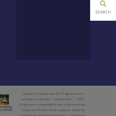
SEARCH
Iniziativa finanziata dal Programma di
sviluppo rurale per il Veneto 2014 - 2020.
Organismo responsabile dell'informazione:
Consorzio Proloco della Lessinia. Autorità
di gestione: Regione del Veneto - Direzione