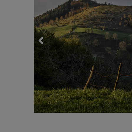
Trekking 
Mountain
Lessinia
Mari, monti, laghi e città d'arte
Esplora il Veneto
A cavallo
LA PRIMA REGIONE TURISTICA IN
Lo sci ed 
ITALIA
Palestre 
Associazi
Ambienta