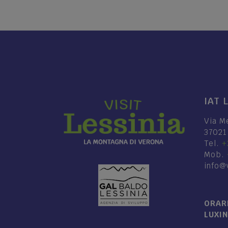
IAT 
Via M
37021
Tel.
+
Mob.
info@v
ORARI
LUXI