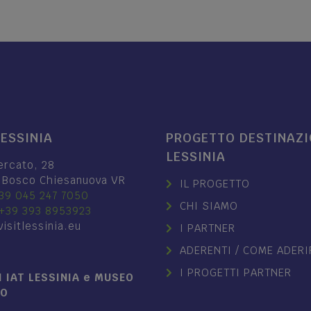
LESSINIA
PROGETTO DESTINAZ
LESSINIA
ercato, 28
 Bosco Chiesanuova VR
IL PROGETTO
39 045 247 7050
CHI SIAMO
+39 393 8953923
isitlessinia.eu
I PARTNER
ADERENTI / COME ADERI
I PROGETTI PARTNER
 IAT LESSINIA e MUSEO
NO