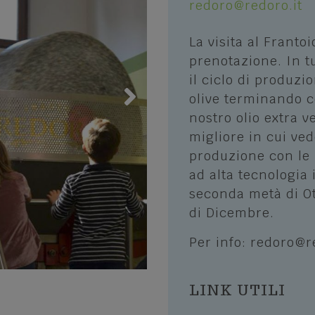
redoro@redoro.it
e percorsi
San Mauro di Saline
 Bike
La visita al Franto
Selva di Progno
prenotazione. In tu
 Adventure - Quad
Velo Veronese
il ciclo di produzi
 in Lessinia
olive terminando co
nostro olio extra ve
altri sport invernali
migliore in cui ved
a cielo aperto
produzione con le 
oni sportive e Guide
ad alta tecnologia 
li
seconda metà di Ot
di Dicembre.
Per info: redoro@r
LINK UTILI