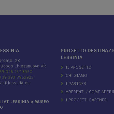
LESSINIA
PROGETTO DESTINAZ
LESSINIA
ercato, 28
 Bosco Chiesanuova VR
IL PROGETTO
39 045 247 7050
CHI SIAMO
+39 393 8953923
isitlessinia.eu
I PARTNER
ADERENTI / COME ADERI
I PROGETTI PARTNER
 IAT LESSINIA e MUSEO
NO