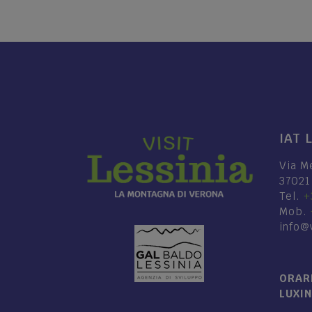
IAT 
Via M
37021
Tel.
+
Mob.
info@v
ORARI
LUXI