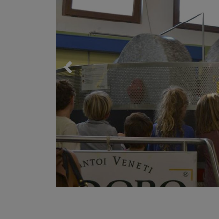
Trekking 
Mountain
Lessinia
Mari, monti, laghi e città d'arte
Esplora il Veneto
A cavallo
LA PRIMA REGIONE TURISTICA IN
Lo sci ed 
ITALIA
Palestre 
Associazi
Ambienta